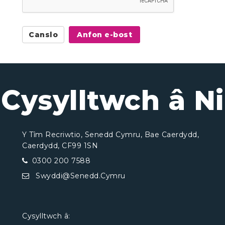
Canslo
Anfon e-bost
Cysylltwch â Ni
Y Tîm Recriwtio, Senedd Cymru, Bae Caerdydd,
Caerdydd, CF99 1SN
0300 200 7588
Swyddi@Senedd.Cymru
Cysylltwch â: