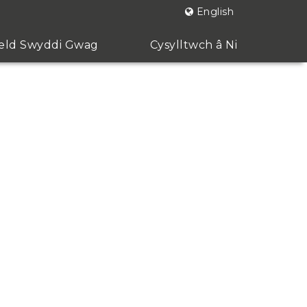
English
ld Swyddi Gwag
Cysylltwch â Ni