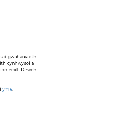
eud gwahaniaeth i
ith cynhwysol a
on eraill. Dewch i
ol
yma
.