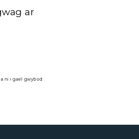
gwag ar
a ni i gael gwybod