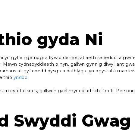
thio gyda Ni
i yn gyfle i gefnogi a llywio democratiaeth seneddol a gwn
 Mewn cydnabyddiaeth o hyn, gallwn gynnig diwylliant gwa
arhaus at gyfleoedd dysgu a datblygu, yn ogystal â manteisi
eithio
ynddo
.
tru cyfrif eisoes, gallwch gael mynediad i’ch Proffil Person
d Swyddi Gwag