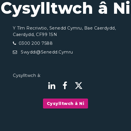
Cysylltwch â Ni
Y Tîm Recriwtio, Senedd Cymru, Bae Caerdydd,
Caerdydd, CF99 1SN
0300 200 7588
Swyddi@Senedd.Cymru
Cysylltwch â:
Cysylltwch â Ni