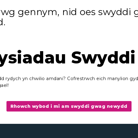
rwg gennym, nid oes swyddi 
d.
ysiadau Swyddi
 rydych yn chwilio amdani? Cofrestrwch eich manylion gyd
ael!
Rhowch wybod i mi am swyddi gwag newydd