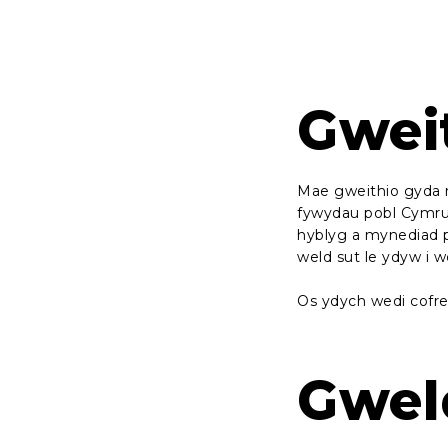
Gwei
Mae gweithio gyda n
fywydau pobl Cymru.
hyblyg a mynediad p
weld sut le ydyw i w
Os ydych wedi cofres
Gwel