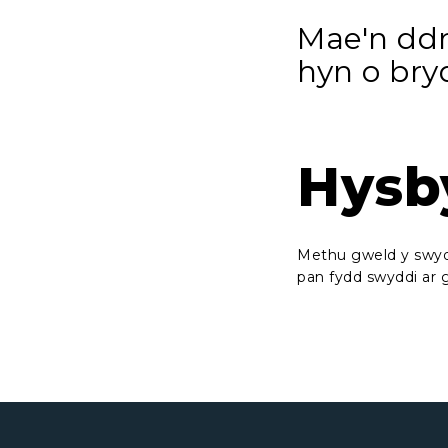
Mae'n dd
hyn o bry
Hysb
Methu gweld y swydd
pan fydd swyddi ar g