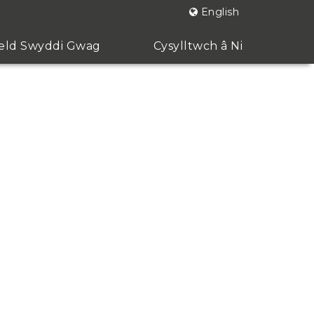
English
ld Swyddi Gwag
Cysylltwch â Ni