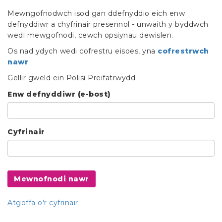
Mewngofnodwch isod gan ddefnyddio eich enw
defnyddiwr a chyfrinair presennol - unwaith y byddwch
wedi mewgofnodi, cewch opsiynau dewislen.
Os nad ydych wedi cofrestru eisoes, yna
cofrestrwch
nawr
Gellir gweld ein Polisi Preifatrwydd
Enw defnyddiwr (e-bost)
Cyfrinair
Mewnofnodi nawr
Atgoffa o'r cyfrinair